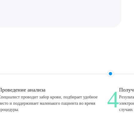
4
Проведение анализа
Получ
Специалист проводит забор крови, подбирает удобное
Результ
место и поддерживает маленького пациента во время
электро
процедуры.
случаях