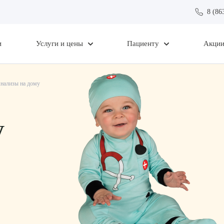
8 (86
и
Услуги и цены
Пациенту
Акци
нализы на дому
у