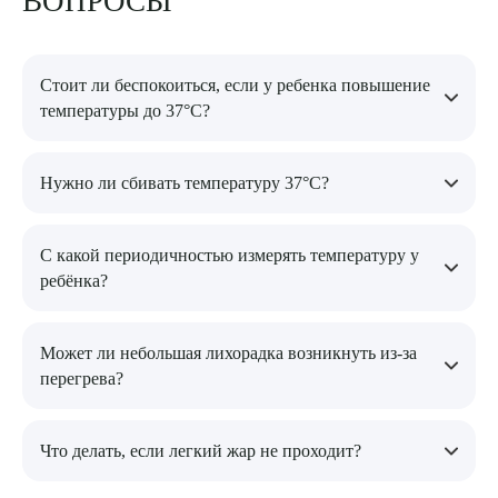
ВОПРОСЫ
Стоит ли беспокоиться, если у ребенка повышение
температуры до 37°C?
Нет, такие показатели – физиологическая норма, особенно
Нужно ли сбивать температуру 37°C?
если маленький пациент чувствует себя хорошо и нет других
симптомов болезни.
Нет, снижать не нужно, если ребенок чувствует себя
С какой периодичностью измерять температуру у
нормально.
ребёнка?
Достаточно делать это один-два раза в день, если есть
Может ли небольшая лихорадка возникнуть из-за
небольшой жар и нет других симптомов болезни.
перегрева?
Да, перегрев, тесная одежда, активные игры или пребывание
Что делать, если легкий жар не проходит?
в душном помещении вызывают временную температурную
реакцию организма.