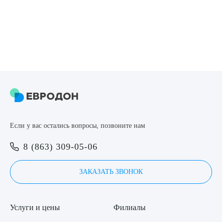
Если фебрильная реакция сохраняется более трех дней, даже
без других симптомов, проконсультируйтесь с врачом для
исключения скрытых инфекций или заболеваний. Педиатр
оценит состояние ребенка и даст необходимые
рекомендации.
Если у вас остались вопросы, позвоните нам
8 (863) 309-05-06
ЗАКАЗАТЬ ЗВОНОК
Услуги и цены
Филиалы