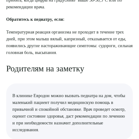
принять, когда цифры на градуснике выше 38-38,5°C или по
рекомендации врача.
Обратитесь к педиатру, если:
Температурная реакция организма не проходит в течение трех
дней, при этом малыш вялый, капризный, отказывается от еды,
появились другие настораживающие симптомы: судороги, сильная
головная боль, высыпания.
Родителям на заметку
В клинике Евродон можно вызвать педиатра на дом, чтобы
маленький пациент получил медицинскую помощь в
привычной и спокойной обстановке. Врач проведет осмотр,
оценит состояние здоровья, даст рекомендации по лечению
и при необходимости назначит дополнительные
Выберите сопутствующую услугу
исследования.