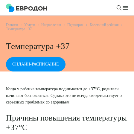
Главная
Услуги
Направления
Педиатрия
Болеющий ребенок
Личный кабинет
Температура +37
Температура +37
О компании
Новости
Врачи
ОНЛАЙН-РАСПИСАНИЕ
Статьи
Руководство клиники
Услуги и цены
Вакансии
Направления
Когда у ребенка температура поднимается до +37°C, родители
Пациенту
начинают беспокоиться. Однако это не всегда свидетельствует о
Врачам
Лабораторная диагностика
Подготовка к анализам
серьезных проблемах со здоровьем.
Правовая информация
Инструментальная диагностика
Акции
Подготовка к диагностике
Политика конфиденциальности
Причины повышения температуры
Хирургический стационар
ДМС
Филиалы
+37°C
Пользовательское соглашение