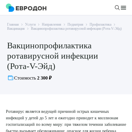
Главная
Услуги
Направления
Педиатрия
Профилактика
Личный кабинет
Вакцинация
Вакцинопрофилактика ротавирусной инфекции (Рота-V-Эйд)
Вакцинопрофилактика
О компании
ротавирусной инфекции
Новости
Врачи
(Рота-V-Эйд)
Статьи
Руководство клиники
Услуги и цены
Стоимость
2 300 ₽
Вакансии
Направления
Пациенту
Врачам
Лабораторная диагностика
Подготовка к анализам
Правовая информация
Инструментальная диагностика
Акции
Подготовка к диагностике
Ротавирус является ведущей причиной острых кишечных
Политика конфиденциальности
Хирургический стационар
инфекций у детей до 5 лет и ежегодно приводит к миллионам
ДМС
Филиалы
Пользовательское соглашение
госпитализаций по всему миру: при тяжелом течении заболевание
быстро вызывает обезвоживание, опасное для жизни ребенка.