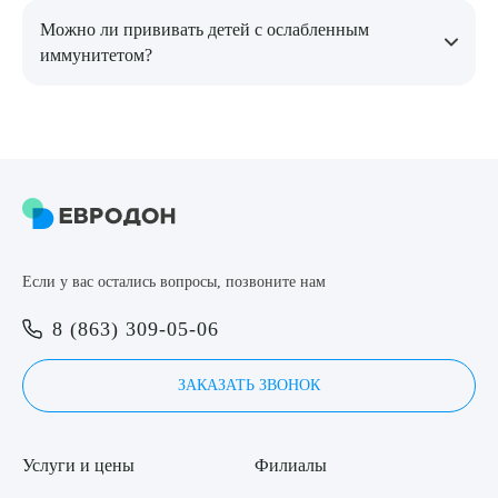
Рекомендовано завершить курс той же вакциной. Данные о
Можно ли прививать детей с ослабленным
безопасности и эффективности при чередовании разных
иммунитетом?
прививок отсутствуют.
С осторожностью. Детям с ТКИД иммунизация
противопоказана. При наличии легких иммунодефицитов
решение принимает врач индивидуально.
Если у вас остались вопросы, позвоните нам
8 (863) 309-05-06
ЗАКАЗАТЬ ЗВОНОК
Услуги и цены
Филиалы