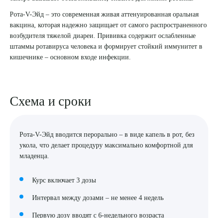
Рота-V-Эйд – это современная живая аттенуированная оральная
8 (863) 309-05-06
вакцина, которая надежно защищает от самого распространенного
возбудителя тяжелой диареи. Прививка содержит ослабленные
ЗАКАЗАТЬ ЗВОНОК
штаммы ротавируса человека и формирует стойкий иммунитет в
кишечнике – основном входе инфекции.
ЗАПИСЬ ОНЛАЙН
Схема и сроки
Рота-V-Эйд вводится перорально – в виде капель в рот, без
укола, что делает процедуру максимально комфортной для
младенца.
Курс включает 3 дозы
Интервал между дозами – не менее 4 недель
Первую дозу вводят с 6-недельного возраста