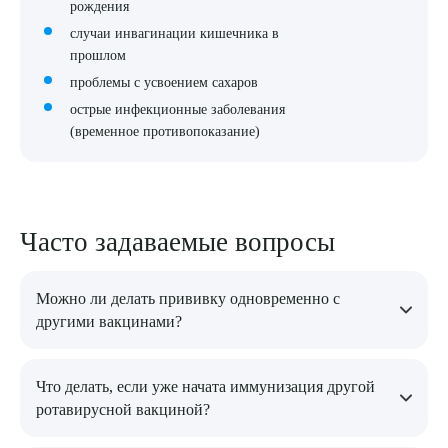
рождения
случаи инвагинации кишечника в
прошлом
проблемы с усвоением сахаров
острые инфекционные заболевания
(временное противопоказание)
Часто задаваемые вопросы
Можно ли делать прививку одновременно с
другими вакцинами?
Да, Рота-V-Эйд полностью совместима со всеми
Что делать, если уже начата иммунизация другой
календарными прививками.
ротавирусной вакциной?