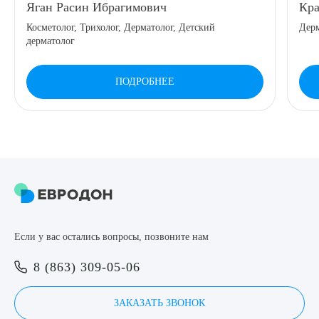
Яган Расин Ибрагимович
Кра
8 (863) 309-05-06
Косметолог, Трихолог, Дерматолог, Детский
Дерм
дерматолог
ЗАКАЗАТЬ ЗВОНОК
ПОДРОБНЕЕ
ЗАПИСЬ ОНЛАЙН
Выберите сопутствующую услугу
ПОДТВЕРДИТЬ
Если у вас остались вопросы, позвоните нам
ОТПРАВИТЬ
8 (863) 309-05-06
Я даю согласие на
обработку персональных данных
ЗАКАЗАТЬ ЗВОНОК