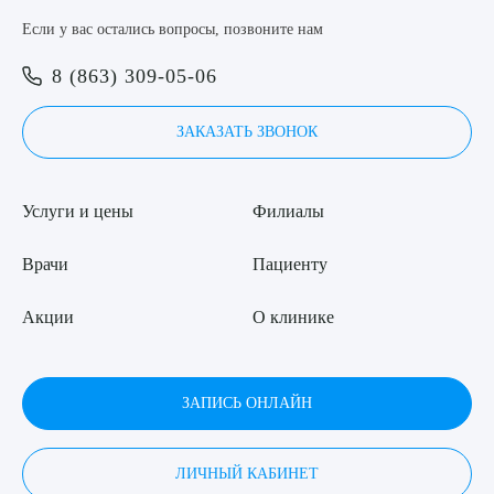
Если у вас остались вопросы, позвоните нам
8 (863) 309-05-06
8 (863) 309-05-06
Выберите сопутствующую услугу
ЗАКАЗАТЬ ЗВОНОК
ЗАКАЗАТЬ ЗВОНОК
ЗАПИСЬ ОНЛАЙН
ПОДТВЕРДИТЬ
Услуги и цены
Филиалы
ОТПРАВИТЬ
Врачи
Пациенту
Я даю согласие на
обработку персональных данных
Акции
О клинике
ЗАПИСЬ ОНЛАЙН
ЛИЧНЫЙ КАБИНЕТ