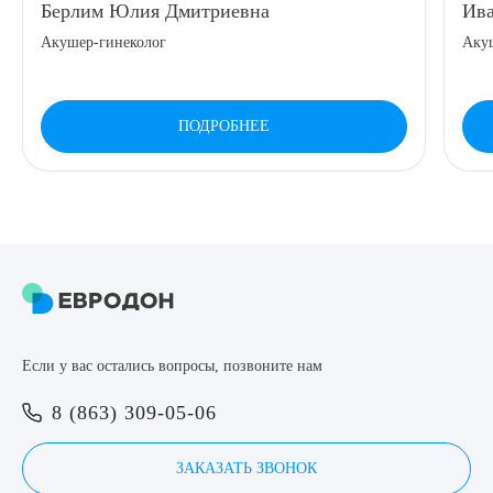
Берлим Юлия Дмитриевна
Ива
8 (863) 309-05-06
Акушер-гинеколог
Аку
ЗАКАЗАТЬ ЗВОНОК
ПОДРОБНЕЕ
ЗАПИСЬ ОНЛАЙН
Выберите сопутствующую услугу
ПОДТВЕРДИТЬ
Если у вас остались вопросы, позвоните нам
ОТПРАВИТЬ
8 (863) 309-05-06
Я даю согласие на
обработку персональных данных
ЗАКАЗАТЬ ЗВОНОК