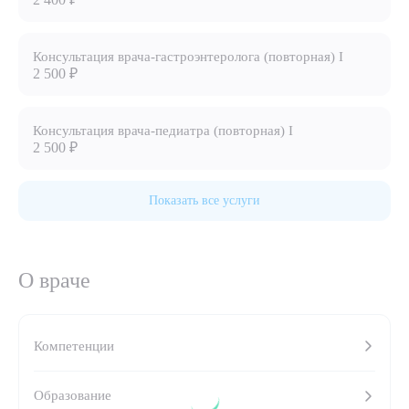
8 (863) 309-05-06
Консультация врача-гастроэнтеролога (повторная) I
2 500 ₽
ЗАКАЗАТЬ ЗВОНОК
Консультация врача-педиатра (повторная) I
ЗАПИСЬ ОНЛАЙН
2 500 ₽
Показать все услуги
О враче
Компетенции
Выберите сопутствующую услугу
Образование