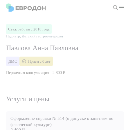
Личный кабинет
Стаж работы с 2018 года
Педиатр, Детский гастроэнтеролог
О компании
Павлова Анна Павловна
Новости
Врачи
ДМС
Прием с 0 лет
Статьи
Первичная консультация
2 800 ₽
Руководство клиники
Услуги и цены
Вакансии
Направления
Пациенту
Врачам
Лабораторная диагностика
Услуги и цены
Подготовка к анализам
Правовая информация
Инструментальная диагностика
Акции
Подготовка к диагностике
Политика конфиденциальности
Хирургический стационар
ДМС
Оформление справки № 514 (о допуске к занятиям по
Филиалы
Пользовательское соглашение
физической культуре)
2 400 ₽