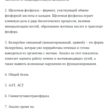
2. Щелочная фосфатаза – фермент, участвующий обмене
фосфорной кислоты и кальция. Щелочная фосфатаза играет
ключевую роль в ряде биологических процессов, включая
Выберите сопутствующую услугу
минерализацию костей, образование желчных кислот и транспорт
фосфора.
3. Билирубин связанный (коньюгированный, прямой) – это форма
билирубина, которая уже переработана печенью и готова
ПОДТВЕРДИТЬ
выводиться из организма с желчью. Анализ на этот показатель
помогает оценить работу печени и желчевыводящих путей, а
ОТПРАВИТЬ
также выявить возможные нарушения их функционирования.
Я даю согласие на
обработку персональных данных
4. Общий белок.
5. АЛТ, АСТ.
6. Гаммаглутамилтрансфераза.
7. Анализ крови на: