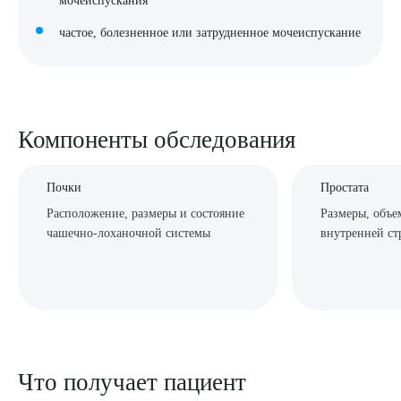
частое, болезненное или затрудненное мочеиспускание
Компоненты обследования
Почки
Простата
Расположение, размеры и состояние
Размеры, объе
Выберите сопутствующую услугу
чашечно-лоханочной системы
внутренней ст
ПОДТВЕРДИТЬ
ОТПРАВИТЬ
Я даю согласие на
обработку персональных данных
Что получает пациент