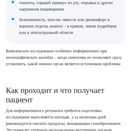
тошнота, горький привкус во рту, отрыжка и другие
нарушения пищеварения
болезненность, чувство тяжести или дискомфорт в
верхних отделах живота – в правом, левом подреберье
или в эпигастральной области
Комплексное исследование особенно информативно при
неспецифических жалобах – когда симптомы не позволяют сразу
установить, какой именно орган является источником проблемы.
Выберите сопутствующую услугу
Как проходит и что получает
пациент
Для информативного результата требуется подготовка:
ПОДТВЕРДИТЬ
исследование выполняется натощак, а за несколько дней
рекомендуется снизить продукты, вызывающие газообразование.
ОТПРАВИТЬ
Это помогает улучшить визуализацию внутренних органов.