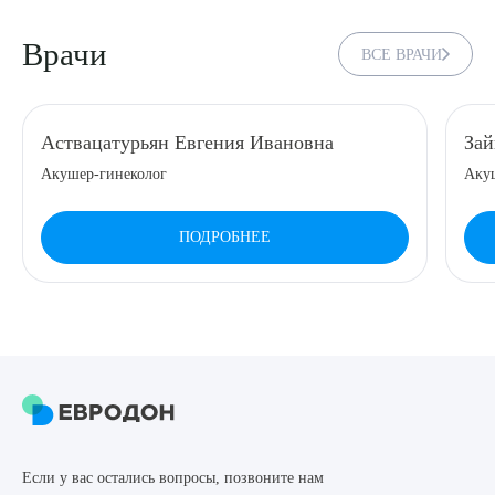
8 (863) 309-05-06
Врачи
ВСЕ ВРАЧИ
ЗАКАЗАТЬ ЗВОНОК
Аствацатурьян Евгения Ивановна
Зай
ЗАПИСЬ ОНЛАЙН
Акушер-гинеколог
Акуш
ПОДРОБНЕЕ
Выберите сопутствующую услугу
ПОДТВЕРДИТЬ
ОТПРАВИТЬ
Если у вас остались вопросы, позвоните нам