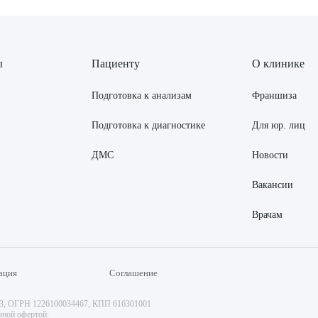
ы
Пациенту
О клинике
Подготовка к анализам
Франшиза
Подготовка к диагностике
Для юр. лиц
ДМС
Новости
Вакансии
Врачам
ация
Соглашение
73, ОГРН 1226100034467, КПП 616301001
чной офертой.