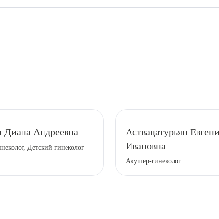
а Диана Андреевна
Аствацатурьян Евген
Ивановна
неколог, Детский гинеколог
Акушер-гинеколог