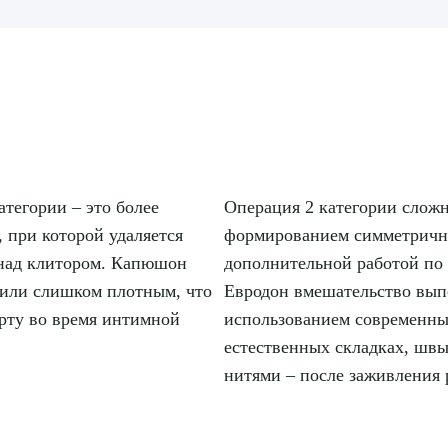
тегории – это более
Операция 2 категории слож
 при которой удаляется
формированием симметричног
 над клитором. Капюшон
дополнительной работой по
или слишком плотным, что
Евродон вмешательство вып
рту во время интимной
использованием современных
естественных складках, шв
нитями – после заживления 