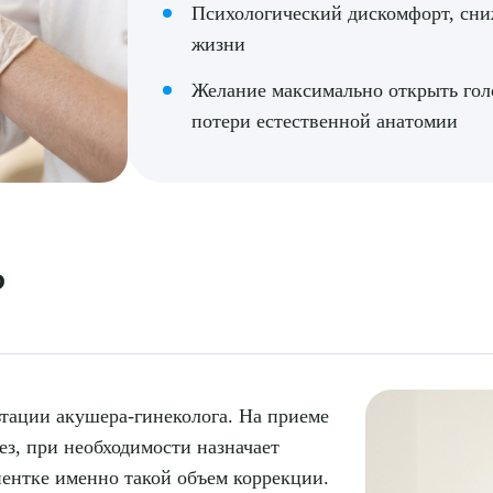
Психологический дискомфорт, сни
жизни
Желание максимально открыть гол
потери естественной анатомии
рите сопутствующую услугу
?
ПОДТВЕР
ТПРАВИТЬ
Я даю согласие на
обработку персональных да
ьтации акушера-гинеколога. На приеме
ез, при необходимости назначает
иентке именно такой объем коррекции.