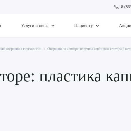
8 (86
и
Услуги и цены
Пациенту
Акци
кие операции в гинекологии
Операции на клиторе: пластика капюшона клитора 2 кат
торе: пластика ка