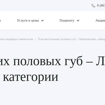
8 (86
и
Услуги и цены
Пациенту
Акци
кие операции в гинекологии
Пластика больших половых губ – Лабиопластика, лабио
х половых губ – Л
 категории