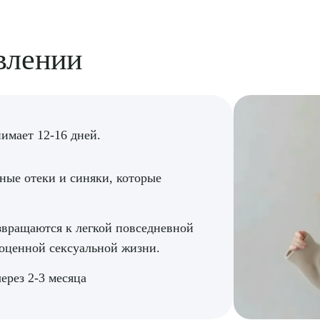
влении
рите сопутствующую услугу
нимает 12-16 дней.
ПОДТВЕР
ные отеки и синяки, которые
ТПРАВИТЬ
Я даю согласие на
обработку персональных да
звращаются к легкой повседневной
лноценной сексуальной жизни.
ерез 2-3 месяца