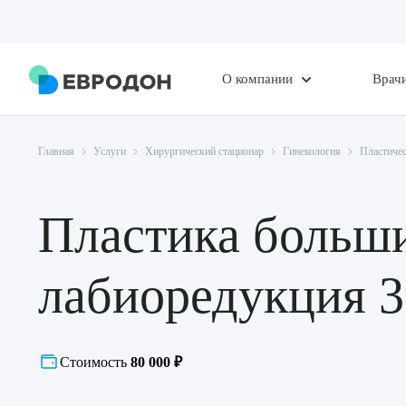
О компании
Врач
Главная
Услуги
Хирургический стационар
Гинекология
Пластичес
Пластика больши
лабиоредукция 3
Стоимость
80 000 ₽