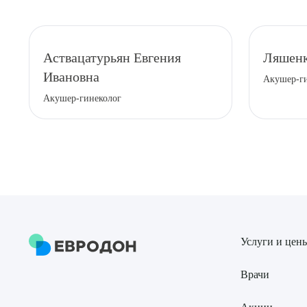
Аствацатурьян Евгения
Ляшенк
Ивановна
Акушер-г
Акушер-гинеколог
Услуги и цен
Врачи