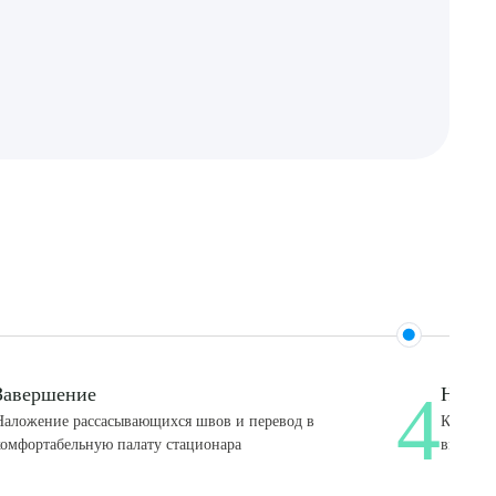
4
Завершение
Наблю
Наложение рассасывающихся швов и перевод в
Круглос
комфортабельную палату стационара
вмешате