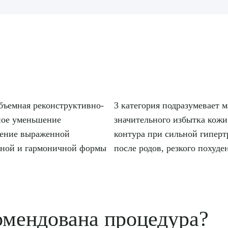
объемная реконструктивно-
3 категория подразумевает 
ьное уменьшение
значительного избытка кож
нение выраженной
контура при сильной гипер
нной и гармоничной формы
после родов, резкого похуде
омендована процедура?