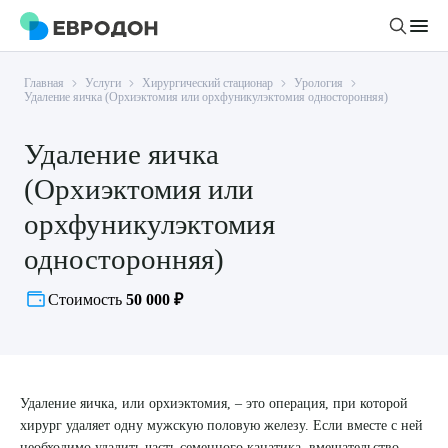
Главная
Услуги
Хирургический стационар
Урология
Личный кабинет
Удаление яичка (Орхиэктомия или орхфуникулэктомия односторонняя)
Удаление яичка
О компании
(Орхиэктомия или
Новости
Врачи
орхфуникулэктомия
Статьи
односторонняя)
Руководство клиники
Услуги и цены
Вакансии
Направления
Стоимость
50 000 ₽
Пациенту
Врачам
Лабораторная диагностика
Подготовка к анализам
Правовая информация
Инструментальная диагностика
Акции
Подготовка к диагностике
Политика конфиденциальности
Хирургический стационар
Удаление яичка, или орхиэктомия, – это операция, при которой
ДМС
Филиалы
Пользовательское соглашение
хирург удаляет одну мужскую половую железу. Если вместе с ней
необходимо удалить часть семенного канатика, вмешательство