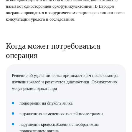
называют односторонней орхофуникулэктомией. В Евродон
8 (863) 309-05-06
операция проводится в хирургическом стационаре клиники после
консультации уролога и обследования.
ЗАКАЗАТЬ ЗВОНОК
Когда может потребоваться
ЗАПИСЬ ОНЛАЙН
операция
Решение об удалении яичка принимает врач после осмотра,
изучения жалоб и результатов диагностики. Орхиэктомию
могут рекомендовать при
подозрении на опухоль яичка
выраженных изменениях тканей после травмы
нарушении кровоснабжения с необратимым
повреждением органа