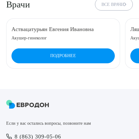
Врачи
ВСЕ ВРАЧИ
8 (863) 309-05-06
ЗАКАЗАТЬ ЗВОНОК
Аствацатурьян Евгения Ивановна
Ляш
Акушер-гинеколог
Аку
ЗАПИСЬ ОНЛАЙН
ПОДРОБНЕЕ
Выберите сопутствующую услугу
ПОДТВЕРДИТЬ
Если у вас остались вопросы, позвоните нам
ОТПРАВИТЬ
8 (863) 309-05-06
Я даю согласие на
обработку персональных данных