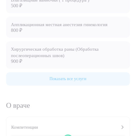
Влагалищные ванночки ( 1 процедура )
500 ₽
8 (863) 309-05-06
Аппликационная местная анестезия гинекология
ЗАКАЗАТЬ ЗВОНОК
800 ₽
ЗАПИСЬ ОНЛАЙН
Хирургическая обработка раны (Обработка
послеоперационных швов)
900 ₽
Показать все услуги
О враче
Выберите сопутствующую услугу
Компетенции