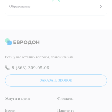
Образование
ПОДТВЕРДИТЬ
ОТПРАВИТЬ
Я даю согласие на
обработку персональных данных
ОТПРАВИТЬ
Я даю согласие на
обработку персональных данных
Если у вас остались вопросы, позвоните нам
8 (863) 309-05-06
ЗАКАЗАТЬ ЗВОНОК
Услуги и цены
Филиалы
Врачи
Пациенту