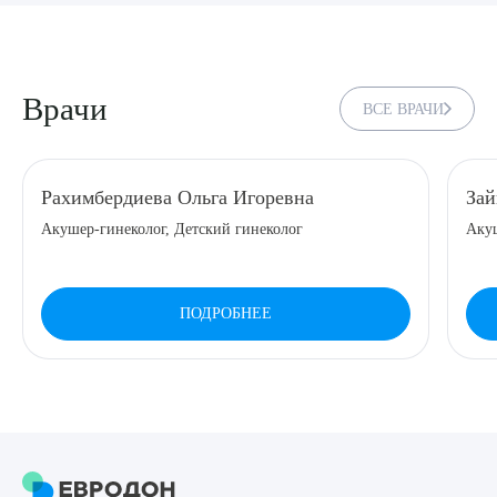
8 (863) 309-05-06
ЗАКАЗАТЬ ЗВОНОК
Врачи
ВСЕ ВРАЧИ
ЗАПИСЬ ОНЛАЙН
Рахимбердиева Ольга Игоревна
Зай
Акушер-гинеколог, Детский гинеколог
Акуш
ПОДРОБНЕЕ
Выберите сопутствующую услугу
ПОДТВЕРДИТЬ