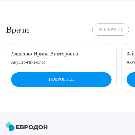
8 (863) 309-05-06
ЗАКАЗАТЬ ЗВОНОК
Врачи
ВСЕ ВРАЧИ
ЗАПИСЬ ОНЛАЙН
Ляшенко Ирина Викторовна
Зай
Акушер-гинеколог
Акуш
ПОДРОБНЕЕ
Выберите сопутствующую услугу
ПОДТВЕРДИТЬ
ОТПРАВИТЬ