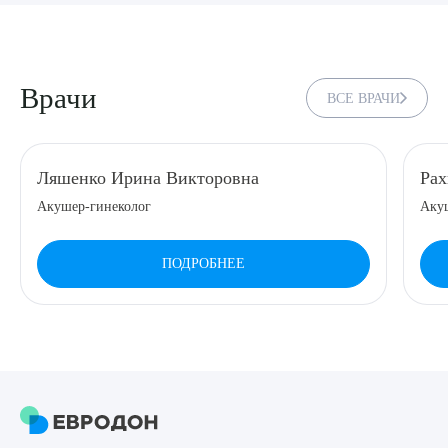
8 (863) 309-05-06
ЗАКАЗАТЬ ЗВОНОК
Врачи
ВСЕ ВРАЧИ
ЗАПИСЬ ОНЛАЙН
Ляшенко Ирина Викторовна
Рах
Акушер-гинеколог
Акуш
ПОДРОБНЕЕ
Выберите сопутствующую услугу
ПОДТВЕРДИТЬ
ОТПРАВИТЬ