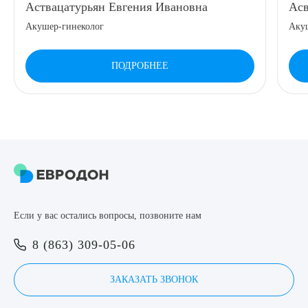
Аствацатурьян Евгения Ивановна
Асв
8 (863) 309-05-06
Акушер-гинеколог
Аку
ЗАКАЗАТЬ ЗВОНОК
ПОДРОБНЕЕ
ЗАПИСЬ ОНЛАЙН
Выберите сопутствующую услугу
Если у вас остались вопросы, позвоните нам
ПОДТВЕРДИТЬ
8 (863) 309-05-06
ОТПРАВИТЬ
Я даю согласие на
обработку персональных данных
ЗАКАЗАТЬ ЗВОНОК