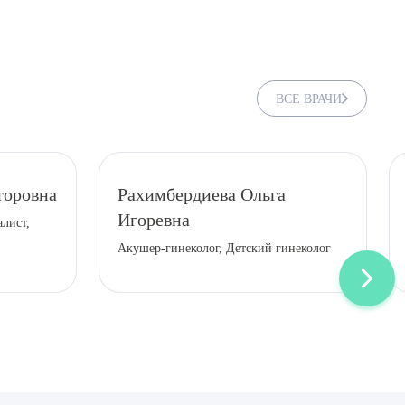
ВСЕ ВРАЧИ
торовна
Рахимбердиева Ольга
Игоревна
лист,
Акушер-гинеколог, Детский гинеколог
ДИТЬ
нных