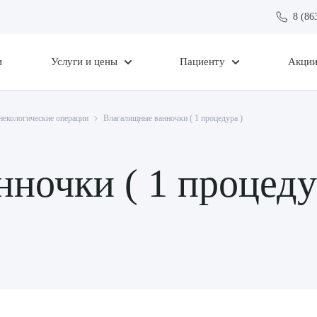
8 (86
и
Услуги и цены
Пациенту
Акци
некологические операции
Влагалищные ванночки ( 1 процедура )
ночки ( 1 процеду