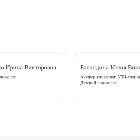
рите сопутствующую услугу
о Ирина Викторовна
Баландина Юлия Вик
инеколог
Акушер-гинеколог, УЗИ-специа
Детский гинеколог
ПОДТВЕР
ТПРАВИТЬ
Я даю согласие на
обработку персональных да