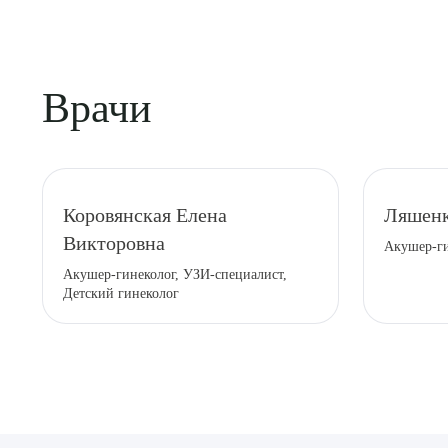
Врачи
Выбе
Коровянская Елена
Ляшенк
Викторовна
Акушер-г
Акушер-гинеколог, УЗИ-специалист,
Детский гинеколог
О