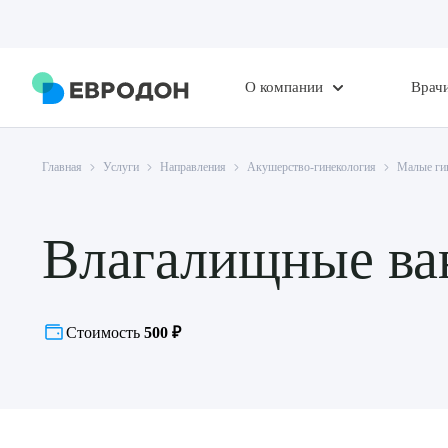
О компании
Врач
Главная
Услуги
Направления
Акушерство-гинекология
Малые ги
Влагалищные ван
Стоимость
500 ₽