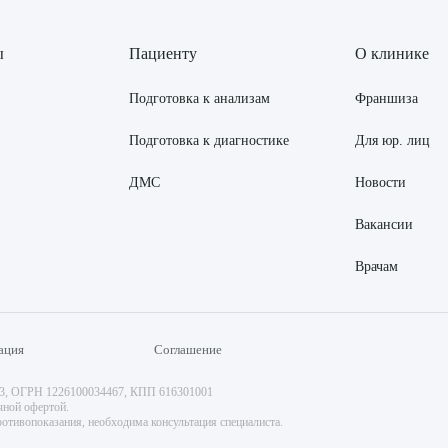
ы
Пациенту
О клинике
Подготовка к анализам
Франшиза
Подготовка к диагностике
Для юр. лиц
ДМС
Новости
Вакансии
Врачам
ация
Соглашение
73, ОГРН 1226100034467, КПП 616301001
чной офертой.
отивопоказания, необходима консультация специалиста.