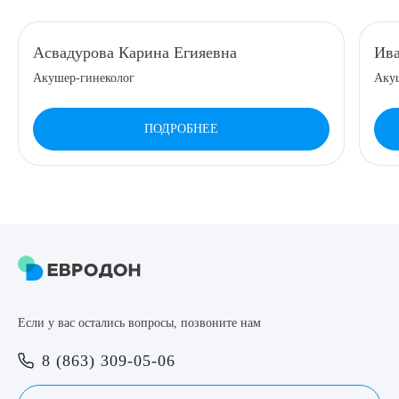
8 (863) 309-05-06
Асвадурова Карина Егияевна
Ива
Акушер-гинеколог
Аку
ЗАКАЗАТЬ ЗВОНОК
ПОДРОБНЕЕ
ЗАПИСЬ ОНЛАЙН
Выберите сопутствующую услугу
ПОДТВЕРДИТЬ
Если у вас остались вопросы, позвоните нам
ОТПРАВИТЬ
8 (863) 309-05-06
Я даю согласие на
обработку персональных данных