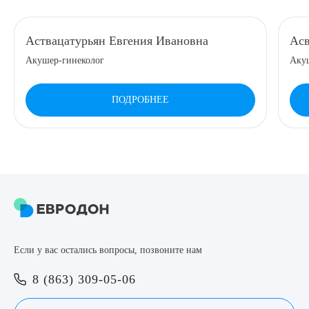
8 (863) 309-05-06
Аствацатурьян Евгения Ивановна
Асв
Акушер-гинеколог
Аку
ЗАКАЗАТЬ ЗВОНОК
ПОДРОБНЕЕ
ЗАПИСЬ ОНЛАЙН
Выберите сопутствующую услугу
ПОДТВЕРДИТЬ
Если у вас остались вопросы, позвоните нам
ОТПРАВИТЬ
8 (863) 309-05-06
Я даю согласие на
обработку персональных данных