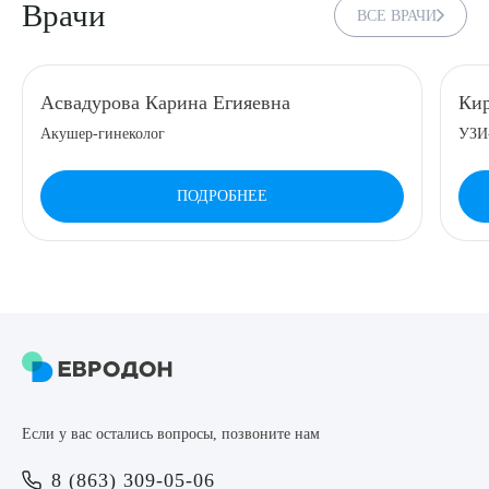
Врачи
ВСЕ ВРАЧИ
8 (863) 309-05-06
ЗАКАЗАТЬ ЗВОНОК
Асвадурова Карина Егияевна
Кир
Акушер-гинеколог
УЗИ
ЗАПИСЬ ОНЛАЙН
ПОДРОБНЕЕ
Выберите сопутствующую услугу
ПОДТВЕРДИТЬ
Если у вас остались вопросы, позвоните нам
ОТПРАВИТЬ
8 (863) 309-05-06
Я даю согласие на
обработку персональных данных