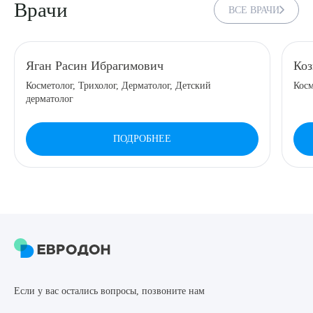
Врачи
ВСЕ ВРАЧИ
8 (863) 309-05-06
ЗАКАЗАТЬ ЗВОНОК
Яган Расин Ибрагимович
Коз
Косметолог, Трихолог, Дерматолог, Детский
Косм
дерматолог
ЗАПИСЬ ОНЛАЙН
ПОДРОБНЕЕ
Выберите сопутствующую услугу
ПОДТВЕРДИТЬ
ОТПРАВИТЬ
Если у вас остались вопросы, позвоните нам