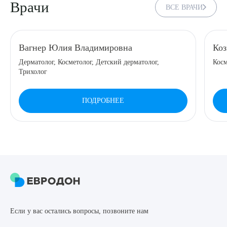
Врачи
ВСЕ ВРАЧИ
8 (863) 309-05-06
ЗАКАЗАТЬ ЗВОНОК
Вагнер Юлия Владимировна
Коз
Дерматолог, Косметолог, Детский дерматолог,
Косм
Трихолог
ЗАПИСЬ ОНЛАЙН
ПОДРОБНЕЕ
Выберите сопутствующую услугу
ПОДТВЕРДИТЬ
ОТПРАВИТЬ
Если у вас остались вопросы, позвоните нам