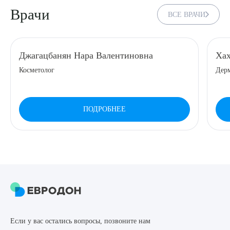
Врачи
ВСЕ ВРАЧИ
8 (863) 309-05-06
ЗАКАЗАТЬ ЗВОНОК
Джагацбанян Нара Валентиновна
Хах
Косметолог
Дерм
ЗАПИСЬ ОНЛАЙН
ПОДРОБНЕЕ
Выберите сопутствующую услугу
ПОДТВЕРДИТЬ
ОТПРАВИТЬ
Если у вас остались вопросы, позвоните нам