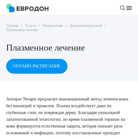
Главная
Услуги
Направления
Дерматовенерология
Личный кабинет
Плазменное лечение
Плазменное лечение
О компании
Новости
Врачи
ОНЛАЙН-РАСПИСАНИЕ
Статьи
Руководство клиники
Услуги и цены
Вакансии
Направления
Пациенту
Врачам
Аппарат Neogen предлагает инновационный метод лечения кожи
Лабораторная диагностика
Подготовка к анализам
без инъекций и проколов. Плазма воздействует даже на
Правовая информация
Инструментальная диагностика
Акции
глубинные слои, не повреждая дерму. Благодаря уникальной
Подготовка к диагностике
Политика конфиденциальности
запатентованной технологии, во время плазменной терапии на
Хирургический стационар
ДМС
коже формируется естественная защита, которая снижает риск
Филиалы
Пользовательское соглашение
осложнений и инфекции, поэтому восстановление проходит