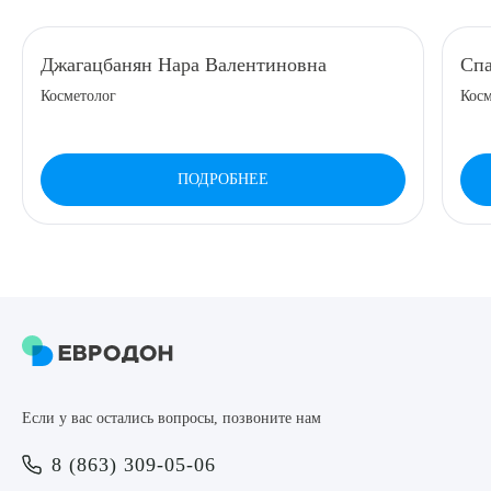
8 (863) 309-05-06
Джагацбанян Нара Валентиновна
Спа
Косметолог
Косм
ЗАКАЗАТЬ ЗВОНОК
ЗАПИСЬ ОНЛАЙН
ПОДРОБНЕЕ
Выберите сопутствующую услугу
ПОДТВЕРДИТЬ
Если у вас остались вопросы, позвоните нам
ОТПРАВИТЬ
8 (863) 309-05-06
Я даю согласие на
обработку персональных данных