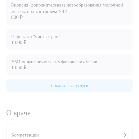
Биопсия (дополнительная) новообразования молочной
8 (863) 309-05-06
железы под контролем УЗИ
800 ₽
ЗАКАЗАТЬ ЗВОНОК
Перевязка "чистых ран"
1 000 ₽
ЗАПИСЬ ОНЛАЙН
УЗИ подмышечных лимфатических узлов
1 050 ₽
Показать все услуги
О враче
Компетенции
Выберите сопутствующую услугу