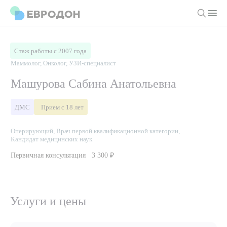
Личный кабинет
Стаж работы с 2007 года
Маммолог, Онколог, УЗИ-специалист
О компании
Машурова Сабина Анатольевна
Новости
Врачи
ДМС
Прием с 18 лет
Статьи
Руководство клиники
Услуги и цены
Оперирующий, Врач первой квалификационной категории,
Кандидат медицинских наук
Вакансии
Направления
Первичная консультация
3 300 ₽
Пациенту
Врачам
Лабораторная диагностика
Подготовка к анализам
Правовая информация
Инструментальная диагностика
Акции
Подготовка к диагностике
Политика конфиденциальности
Хирургический стационар
Услуги и цены
ДМС
Филиалы
Пользовательское соглашение