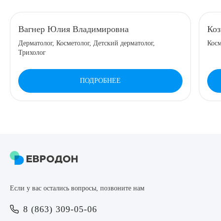
8 (863) 309-05-06
Вагнер Юлия Владимировна
Коз
Дерматолог, Косметолог, Детский дерматолог,
Косм
ЗАКАЗАТЬ ЗВОНОК
Трихолог
ЗАПИСЬ ОНЛАЙН
ПОДРОБНЕЕ
Выберите сопутствующую услугу
ПОДТВЕРДИТЬ
Если у вас остались вопросы, позвоните нам
ОТПРАВИТЬ
8 (863) 309-05-06
Я даю согласие на
обработку персональных данных