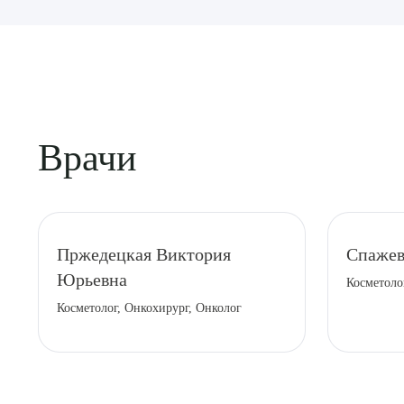
Врачи
Выбе
Пржедецкая Виктория
Спажев
Юрьевна
Косметоло
Косметолог, Онкохирург, Онколог
О