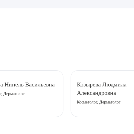
рите сопутствующую услугу
а Нинель Васильевна
Козырева Людмила
Александровна
г, Дерматолог
ПОДТВЕР
Косметолог, Дерматолог
ТПРАВИТЬ
Я даю согласие на
обработку персональных да