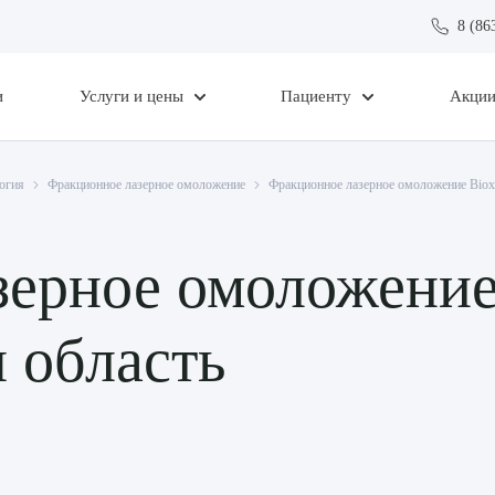
8 (86
и
Услуги и цены
Пациенту
Акци
огия
Фракционное лазерное омоложение
Фракционное лазерное омоложение Bioxe
ерное омоложение 
 область