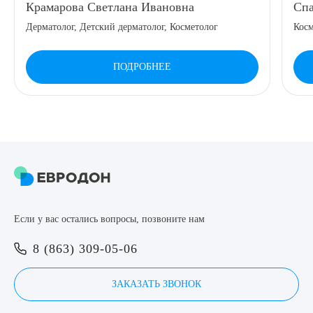
Крамарова Светлана Ивановна
Спа
8 (863) 309-05-06
Дерматолог, Детский дерматолог, Косметолог
Косм
ЗАКАЗАТЬ ЗВОНОК
ПОДРОБНЕЕ
ЗАПИСЬ ОНЛАЙН
Выберите сопутствующую услугу
Если у вас остались вопросы, позвоните нам
ПОДТВЕРДИТЬ
8 (863) 309-05-06
ОТПРАВИТЬ
Я даю согласие на
обработку персональных данных
ЗАКАЗАТЬ ЗВОНОК