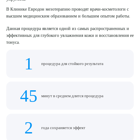
В Клинике Евродон мезотерапию проводят врачи-косметологи с
8 (863) 309-05-06
высшим медицинским образованием и большим опытом работы.
ЗАКАЗАТЬ ЗВОНОК
Данная процедура является одной из самых распространенных и
эффективных для глубокого увлажнения кожи и восстановления ее
тонуса.
ЗАПИСЬ ОНЛАЙН
1
процедура для стойкого результата
45
минут в среднем длится процедура
2
года сохраняется эффект