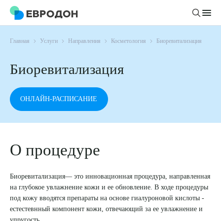
Главная
Услуги
Направления
Косметология
Биоревитализация
Личный кабинет
Биоревитализация
О компании
Новости
ОНЛАЙН-РАСПИСАНИЕ
Врачи
Статьи
Руководство клиники
Услуги и цены
Вакансии
Направления
О процедуре
Пациенту
Врачам
Лабораторная диагностика
Подготовка к анализам
Правовая информация
Инструментальная диагностика
Биоревитализация— это инновационная процедура, направленная
Акции
Подготовка к диагностике
на глубокое увлажнение кожи и ее обновление. В ходе процедуры
Политика конфиденциальности
Хирургический стационар
под кожу вводятся препараты на основе гиалуроновой кислоты -
ДМС
Филиалы
Пользовательское соглашение
естестевнный компонент кожи, отвечающий за ее увлажнение и
упругость.