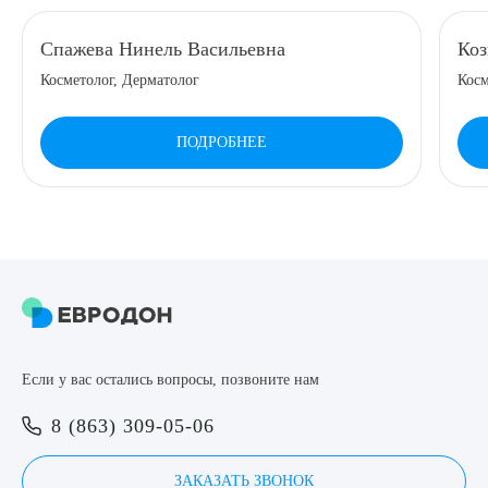
8 (863) 309-05-06
Спажева Нинель Васильевна
Коз
Косметолог, Дерматолог
Косм
ЗАКАЗАТЬ ЗВОНОК
ПОДРОБНЕЕ
ЗАПИСЬ ОНЛАЙН
Выберите сопутствующую услугу
ПОДТВЕРДИТЬ
Если у вас остались вопросы, позвоните нам
ОТПРАВИТЬ
8 (863) 309-05-06
Я даю согласие на
обработку персональных данных
ЗАКАЗАТЬ ЗВОНОК