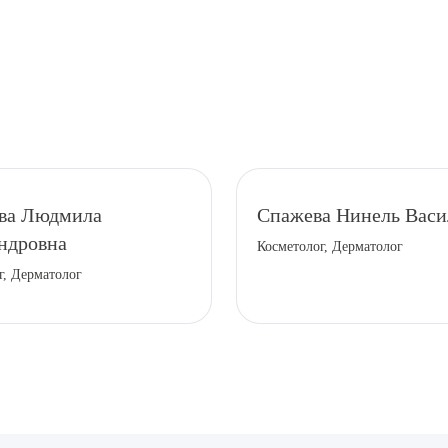
рите сопутствующую услугу
ва Людмила
Спажева Нинель Васи
ндровна
Косметолог, Дерматолог
г, Дерматолог
ПОДТВЕР
ТПРАВИТЬ
Я даю согласие на
обработку персональных да