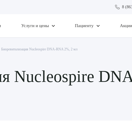
8 (86
и
Услуги и цены
Пациенту
Акци
Биоревитализация Nucleospire DNA-RNA 2%, 2 мл
я Nucleospire DN