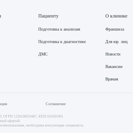
ы
Пациенту
О клинике
Подготовка к анализам
Франшиза
Подготовка к диагностике
Для юр. лиц
ДМС
Новости
Вакансии
Врачам
ация
Соглашение
73, ОГРН 1226100034467, КПП 616301001
чной офертой.
отивопоказания, необходима консультация специалиста.