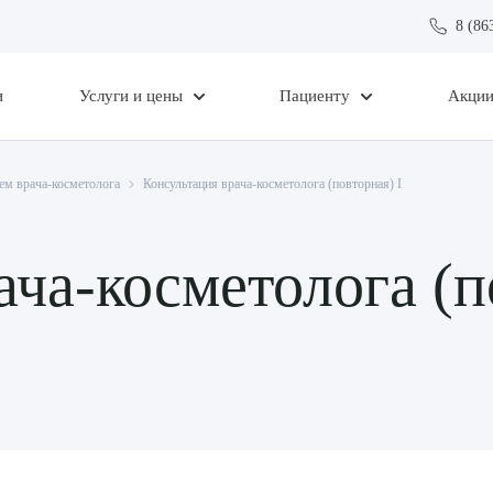
8 (86
и
Услуги и цены
Пациенту
Акци
ем врача-косметолога
Консультация врача-косметолога (повторная) I
ча-косметолога (п