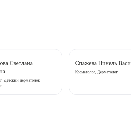
ова Светлана
Спажева Нинель Васи
рите сопутствующую услугу
на
Косметолог, Дерматолог
г, Детский дерматолог,
г
ПОДТВЕР
ТПРАВИТЬ
Я даю согласие на
обработку персональных да