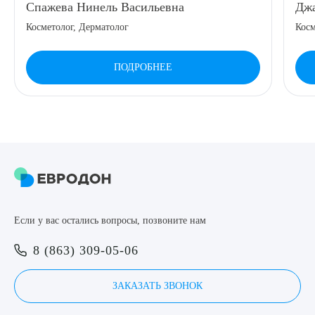
Спажева Нинель Васильевна
Джа
8 (863) 309-05-06
Косметолог, Дерматолог
Косм
ЗАКАЗАТЬ ЗВОНОК
ПОДРОБНЕЕ
ЗАПИСЬ ОНЛАЙН
Выберите сопутствующую услугу
Если у вас остались вопросы, позвоните нам
ПОДТВЕРДИТЬ
8 (863) 309-05-06
ОТПРАВИТЬ
Я даю согласие на
обработку персональных данных
ЗАКАЗАТЬ ЗВОНОК