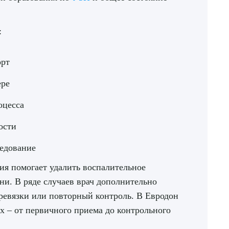
:
орт
ере
оцесса
ости
ледование
ия помогает удалить воспалительное
ни. В ряде случаев врач дополнительно
ревязки или повторный контроль. В Евродон
х – от первичного приема до контрольного