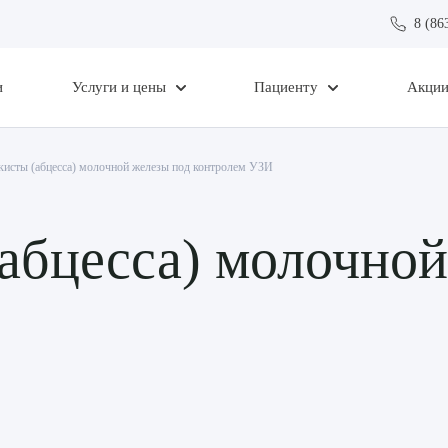
8 (86
и
Услуги и цены
Пациенту
Акци
кисты (абцесса) молочной железы под контролем УЗИ
абцесса) молочной