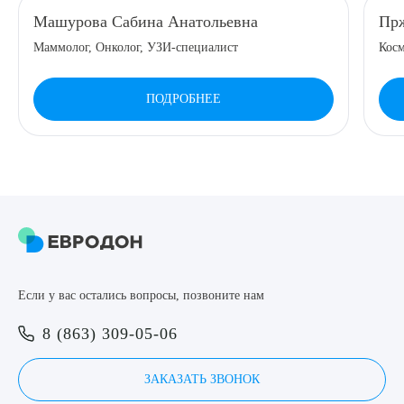
Машурова Сабина Анатольевна
Прж
8 (863) 309-05-06
Маммолог, Онколог, УЗИ-специалист
Косм
ЗАКАЗАТЬ ЗВОНОК
ПОДРОБНЕЕ
ЗАПИСЬ ОНЛАЙН
Выберите сопутствующую услугу
ПОДТВЕРДИТЬ
Если у вас остались вопросы, позвоните нам
ОТПРАВИТЬ
8 (863) 309-05-06
Я даю согласие на
обработку персональных данных
ЗАКАЗАТЬ ЗВОНОК