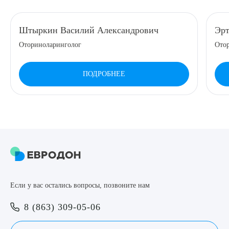
8 (863) 309-05-06
Штыркин Василий Александрович
Эрт
Оториноларинголог
Ото
ЗАКАЗАТЬ ЗВОНОК
ПОДРОБНЕЕ
ЗАПИСЬ ОНЛАЙН
Выберите сопутствующую услугу
ПОДТВЕРДИТЬ
Если у вас остались вопросы, позвоните нам
ОТПРАВИТЬ
8 (863) 309-05-06
Я даю согласие на
обработку персональных данных