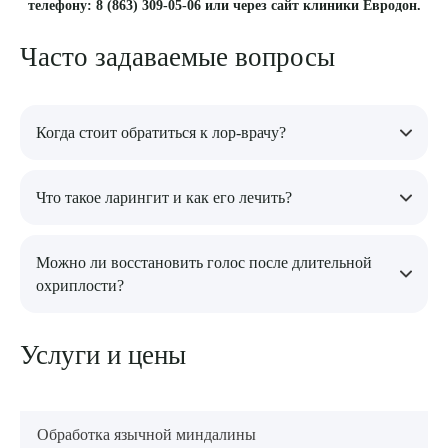
телефону: 8 (863) 309-05-06 или через сайт клиники Евродон.
Часто задаваемые вопросы
Выберите сопутствующую услугу
Когда стоит обратиться к лор-врачу?
Если охриплость, боль в горле или заложенность носа не
ПОДТВЕРДИТЬ
Что такое ларингит и как его лечить?
проходят в течение нескольких дней или сопровождаются
ухудшением общего состояния.
ОТПРАВИТЬ
Ларингит – это воспаление гортани, которое часто
Можно ли восстановить голос после длительной
сопровождается охриплостью и болями при глотании.
Я даю согласие на
обработку персональных данных
охриплости?
Лечение включает противовоспалительные препараты и
физиотерапию.
Да, при своевременном лечении и соблюдении
Услуги и цены
рекомендаций врача, восстановление голоса возможно.
Обработка язычной миндалины