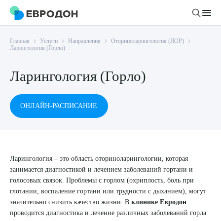
Главная
Услуги
Направления
Оториноларингология (ЛОР)
Личный кабинет
Ларингология (Горло)
Ларингология (Горло)
О компании
Новости
Врачи
ОНЛАЙН-РАСПИСАНИЕ
Статьи
Руководство клиники
Услуги и цены
Вакансии
Направления
Пациенту
Врачам
Ларингология – это область оториноларингологии, которая
Лабораторная диагностика
Подготовка к анализам
занимается диагностикой и лечением заболеваний гортани и
Правовая информация
Инструментальная диагностика
Акции
голосовых связок. Проблемы с горлом (охриплость, боль при
Подготовка к диагностике
Политика конфиденциальности
глотании, воспаление гортани или трудности с дыханием), могут
Хирургический стационар
ДМС
значительно снизить качество жизни. В
клинике Евродон
Филиалы
Пользовательское соглашение
проводится диагностика и лечение различных заболеваний горла