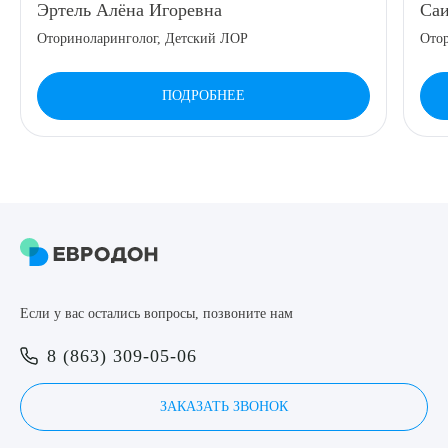
Эртель Алёна Игоревна
Саи
8 (863) 309-05-06
Оториноларинголог, Детский ЛОР
Ото
ЗАКАЗАТЬ ЗВОНОК
ПОДРОБНЕЕ
ЗАПИСЬ ОНЛАЙН
Выберите сопутствующую услугу
Если у вас остались вопросы, позвоните нам
ПОДТВЕРДИТЬ
8 (863) 309-05-06
ОТПРАВИТЬ
Я даю согласие на
обработку персональных данных
ЗАКАЗАТЬ ЗВОНОК