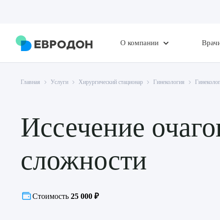
О компании
Врач
Главная
Услуги
Хирургический стационар
Гинекология
Гинеколог
Иссечение очаго
сложности
Стоимость
25 000 ₽