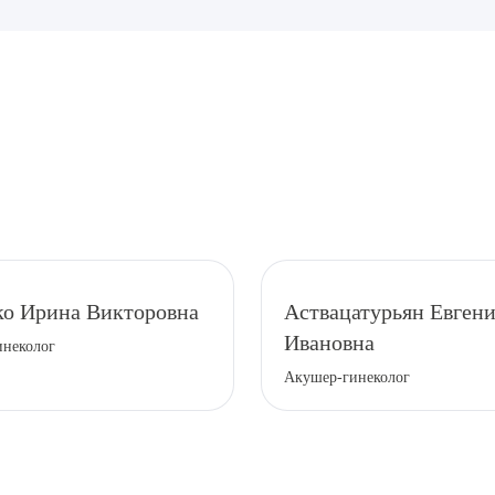
рите сопутствующую услугу
о Ирина Викторовна
Аствацатурьян Евген
Ивановна
инеколог
ПОДТВЕР
Акушер-гинеколог
ТПРАВИТЬ
Я даю согласие на
обработку персональных да