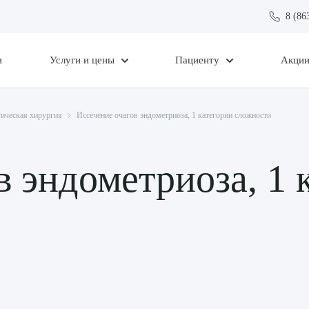
8 (86
и
Услуги и цены
Пациенту
Акци
ическая хирургия
Иссечение очагов эндометриоза, 1 категории сложности
в эндометриоза, 1 