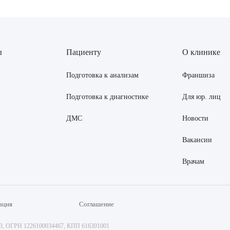
ы
Пациенту
О клинике
Подготовка к анализам
Франшиза
Подготовка к диагностике
Для юр. лиц
ДМС
Новости
Вакансии
Врачам
ация
Соглашение
73, ОГРН 1226100034467, КПП 616301001