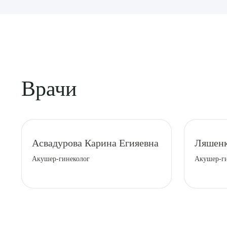
Врачи
Выбе
Асвадурова Карина Егияевна
Ляшенк
Акушер-гинеколог
Акушер-г
О