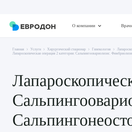
О компании
Врач
Главная
Услуги
Хирургический стационар
Гинекология
Лапароско
Лапароскопическая операция 2 категории: Сальпингоовариолизис. Фимбриолизис
Лапароскопическ
Сальпингоовари
Сальпингонеосто