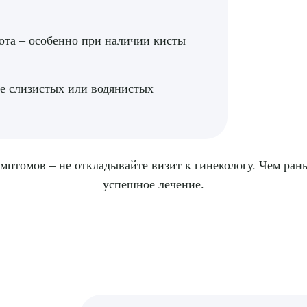
ТПРАВИТЬ
Я даю согласие на
обработку персональных да
ота – особенно при наличии кисты
е слизистых или водянистых
имптомов – не откладывайте визит к гинекологу. Чем ра
успешное лечение.