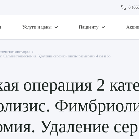
8 (86
и
Услуги и цены
Пациенту
Акци
пические операции
. Сальпингонеостомия. Удаление серозной кисты размерами 4 см и бо
ая операция 2 кат
олизис. Фимбриоли
мия. Удаление сер