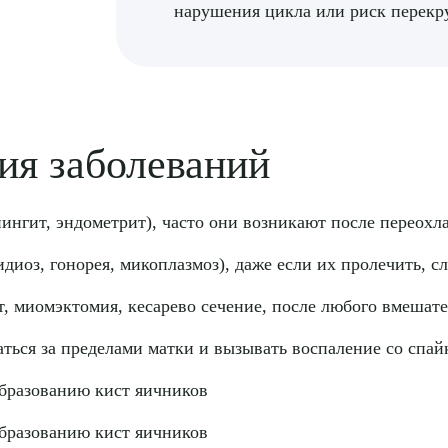
нарушения цикла или риск перекр
ия заболеваний
ьпингит, эндометрит), часто они возникают после перео
оз, гонорея, микоплазмоз), даже если их пролечить, сл
т, миомэктомия, кесарево сечение, после любого вмешате
аться за пределами матки и вызывать воспаление со спа
образованию кист яичников
образованию кист яичников