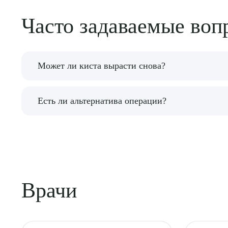
Часто задаваемые воп
Может ли киста вырасти снова?
Да, возможно. Серозные кисты имеют тенденцию
Есть ли альтернатива операции?
у гинеколога.
При небольших кистах (до 3-4 см) иногда прим
консервативное лечение здесь неэффективно. Ал
Врачи