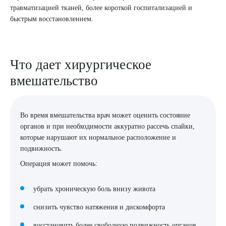
травматизацией тканей, более короткой госпитализацией и
быстрым восстановлением.
Что дает хирургическое
вмешательство
Выберите сопутствующую услугу
Во время вмешательства врач может оценить состояние
органов и при необходимости аккуратно рассечь спайки,
ПОДТВЕРДИТЬ
которые нарушают их нормальное расположение и
ОТПРАВИТЬ
подвижность.
Операция может помочь:
Я даю согласие на
обработку персональных данных
убрать хроническую боль внизу живота
снизить чувство натяжения и дискомфорта
восстановить более свободную подвижность органов