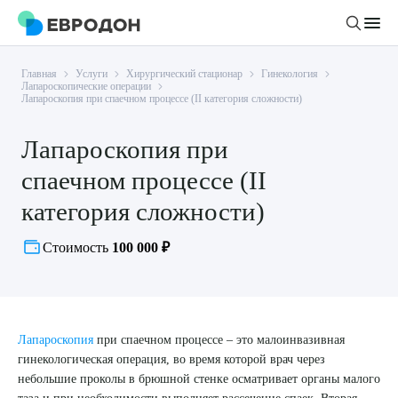
Главная
Услуги
Хирургический стационар
Гинекология
Личный кабинет
Лапароскопические операции
Лапароскопия при спаечном процессе (II категория сложности)
О компании
Лапароскопия при
Новости
спаечном процессе (II
Врачи
Статьи
категория сложности)
Руководство клиники
Услуги и цены
Стоимость
100 000 ₽
Вакансии
Направления
Пациенту
Врачам
Лабораторная диагностика
Подготовка к анализам
Правовая информация
Инструментальная диагностика
Акции
Подготовка к диагностике
Лапароскопия
при спаечном процессе – это малоинвазивная
Политика конфиденциальности
Хирургический стационар
гинекологическая операция, во время которой врач через
ДМС
Филиалы
Пользовательское соглашение
небольшие проколы в брюшной стенке осматривает органы малого
таза и при необходимости выполняет рассечение спаек. Вторая