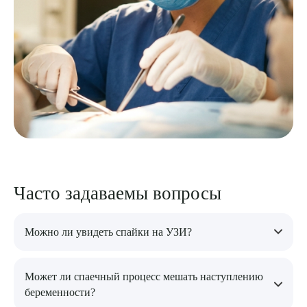
Часто задаваемы вопросы
Можно ли увидеть спайки на УЗИ?
Не во всех случаях. Именно поэтому лапароскопия нередко
Может ли спаечный процесс мешать наступлению
используется тогда, когда жалобы есть, а по данным обычных
беременности?
исследований причина остается не до конца понятной.