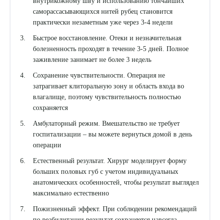
Выберите сопутствующую услугу
внутрикожному шву и использованию тончайших
саморассасывающихся нитей рубец становится
практически незаметным уже через 3-4 недели
Быстрое восстановление. Отеки и незначительная
ПОДТВЕРДИТЬ
болезненность проходят в течение 3-5 дней. Полное
заживление занимает не более 3 недель
ОТПРАВИТЬ
Сохранение чувствительности. Операция не
Я даю согласие на
обработку персональных данных
затрагивает клиторальную зону и область входа во
влагалище, поэтому чувствительность полностью
сохраняется
Амбулаторный режим. Вмешательство не требует
госпитализации – вы можете вернуться домой в день
операции
Естественный результат. Хирург моделирует форму
больших половых губ с учетом индивидуальных
анатомических особенностей, чтобы результат выглядел
максимально естественно
Пожизненный эффект. При соблюдении рекомендаций
по реабилитации результат сохраняется навсегда