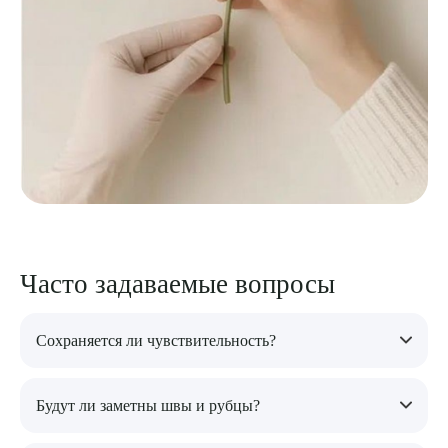
Часто задаваемые вопросы
Сохраняется ли чувствительность?
Да, чувствительность полностью сохраняется и часто даже
Будут ли заметны швы и рубцы?
улучшается за счет устранения избыточных тканей.