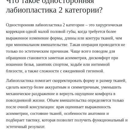
Что такое односторонняя
лабиопластика 2 категории?
8 (863) 309-05-06
Односторонняя лабиопластика 2 категории – это хирургическая
ЗАКАЗАТЬ ЗВОНОК
коррекция одной малой половой губы, когда требуется более
выраженное изменение формы, длины или контура тканей, чем
при минимальном вмешательстве. Такая операция проводится не
ЗАПИСЬ ОНЛАЙН
только по эстетическим причинам. Чаще всего поводом для
обращения становится заметная асимметрия, дискомфорт при
ношении белья, занятиях спортом, ходьбе или интимной
близости, а также сложности с ежедневной гигиеной.
Лабиопластика помогает скорректировать форму и размер тканей,
сделать контур более аккуратным и симметричным, уменьшить
механическое раздражение и вернуть ощущение комфорта в
повседневной жизни. Объем вмешательства определяется только
после очной консультации: врач оценивает выраженность
асимметрии, состояние тканей, особенности анатомии и
подбирает тактику, которая позволит получить функциональный и
эстетичный результат.