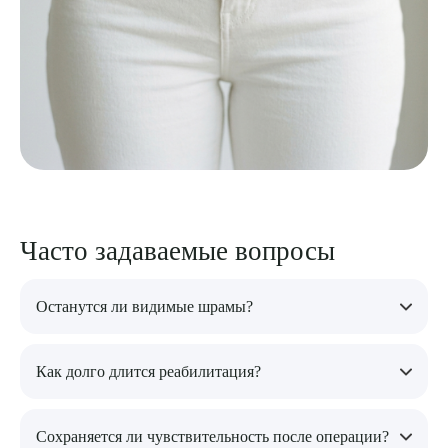
Часто задаваемые вопросы
Останутся ли видимые шрамы?
Нет. Коррекция выполняется через влагалищный доступ, все
Как долго длится реабилитация?
швы накладываются изнутри и остаются незаметными.
Легкий дискомфорт проходит в течение первых 7-10 дней.
Сохраняется ли чувствительность после операции?
Полное восстановление тканей занимает 6-8 недель, после