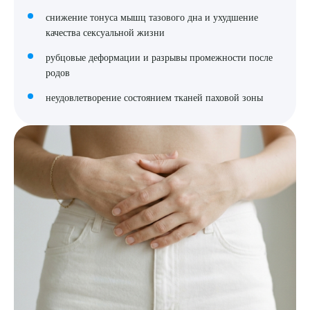
снижение тонуса мышц тазового дна и ухудшение
качества сексуальной жизни
рубцовые деформации и разрывы промежности после
Выберите сопутствующую услугу
родов
неудовлетворение состоянием тканей паховой зоны
ПОДТВЕРДИТЬ
ОТПРАВИТЬ
Я даю согласие на
обработку персональных данных